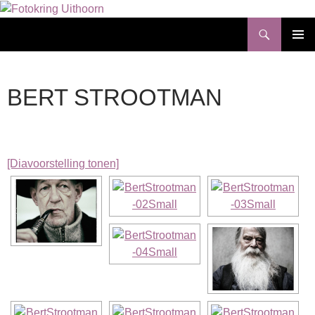
Ga
naar
Zoeken
Fotokring Uithoorn
de
PRIMAI
inhoud
MENU
BERT STROOTMAN
[Diavoorstelling tonen]