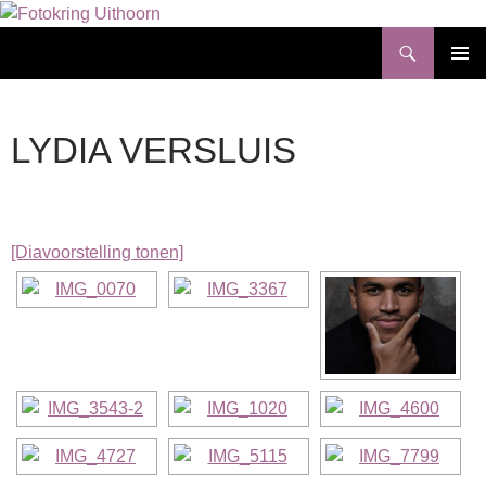
Ga
naar
Zoeken
Fotokring Uithoorn
de
PRIMAI
inhoud
MENU
LYDIA VERSLUIS
[Diavoorstelling tonen]