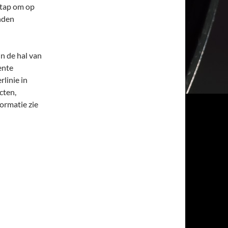
stap om op
onden
n de hal van
ente
rlinie in
cten,
ormatie zie