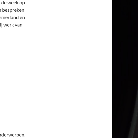
m de week op
en bespreken
nemerland en
ij werk van
onderwerpen.