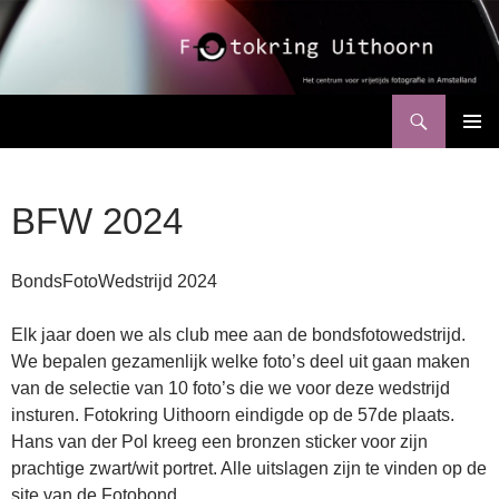
Ga
naar
de
inhoud
Zoeken
Fotokring Uithoorn
PRIMAI
MENU
BFW 2024
BondsFotoWedstrijd 2024
Elk jaar doen we als club mee aan de bondsfotowedstrijd.
We bepalen gezamenlijk welke foto’s deel uit gaan maken
van de selectie van 10 foto’s die we voor deze wedstrijd
insturen. Fotokring Uithoorn eindigde op de 57de plaats.
Hans van der Pol kreeg een bronzen sticker voor zijn
prachtige zwart/wit portret. Alle uitslagen zijn te vinden op de
site van de Fotobond.